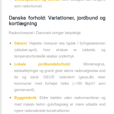
som radontunnel.
Danske forhold: Variationer, jordbund og
kortlægning
Radonniveauet i Danmark svinger betydeligt:
Sæson
: Højeste niveauer ses typisk i fyringssæsonen
(oktober-april), hvor vinduer er lukkede, og
temperaturforskelle skaber undertryk.
Lokale jordbundsforhold
: Morænegrus,
istidsaflejringer og granit giver større radonafgivelse end
ler og sand. GEUS’ radonkort (geus.dk) viser
kommuner med forhøjet risiko (>100 Bq/m³ som
gennemsnit).
Byggeteknik
: Eldre kældre uden radonmembran og
med massiv beton gulv/bagvæg er mere udsatte end
nyere radonsikrede konstruktioner.