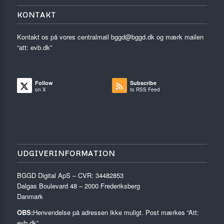
KONTAKT
Kontakt os på vores centralmail
bggd@bggd.dk
og mærk mailen
“att: evb.dk”
Follow
Subscribe
on X
to RSS Feed
UDGIVERINFORMATION
BGGD Digital ApS – CVR: 34482853
Dalgas Boulevard 48 – 2000 Frederiksberg
Danmark
OBS:
Henvendelse på adressen ikke muligt. Post mærkes “Att:
evb.dk”