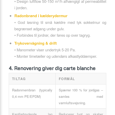
• Design luftflow 50-150 m³/h afhængigt af permeabilitet
i jorden.
Radonbrønd i kælderydermur
• God løsning til små kældre med tyk sokkelmur og
begrænset adgang under gulv.
• Forbindes til jordrør, der føres op over tagryg.
Trykovervågning & drift
• Manometer viser undertryk 5-20 Pa.
• Monter timetæller og udendørs afkastlyddæmper.
4. Renovering giver dig carte blanche
TILTAG
FORMÅL
Radonmembran (typically
Spærrer 100 % for jordgas –
0,4 mm PE/EPDM)
samles med
varmluftsvejsning.
Kapillarbrydende lag
Reducerer fugt og skaber