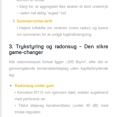
• Sørg for, at aggregatet ikke skaber et stort undertryk
–
radon må aldrig “suges” ind.
Sommer/vinter-drift
• Højere luftskifte om vinteren (mere radon) og lavere
om sommeren for at undgå fugtindtrængning.
3. Trykstyring og radonsug – Den sikre
game-changer
Når radonniveauet fortsat ligger >200 Bq/m³, eller der er
gennemgående terrændæk/klaplag uden kapillarbrydende
lag.
Radonsug under gulv
• Kernebor Ø110 mm igennem dæk; etabler sugebrønd
med perforeret rør.
• Tilslut støjsvag kanalventilator (under 40 dB) med
trinløs regulator.