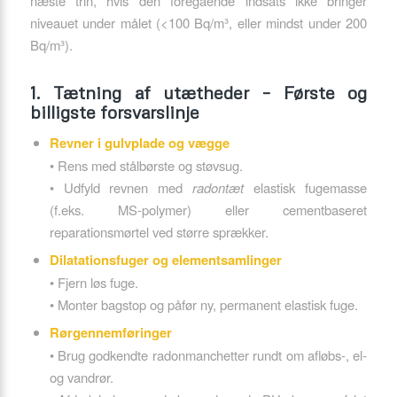
næste trin, hvis den foregående indsats ikke bringer
niveauet under målet (<100 Bq/m³, eller mindst under 200
Bq/m³).
1. Tætning af utætheder – Første og
billigste forsvarslinje
Revner i gulvplade og vægge
• Rens med stålbørste og støvsug.
• Udfyld revnen med
radontæt
elastisk fugemasse
(f.eks. MS-polymer) eller cementbaseret
reparationsmørtel ved større sprækker.
Dilatationsfuger og elementsamlinger
• Fjern løs fuge.
• Monter bagstop og påfør ny, permanent elastisk fuge.
Rørgennemføringer
• Brug godkendte radonmanchetter rundt om afløbs-, el-
og vandrør.