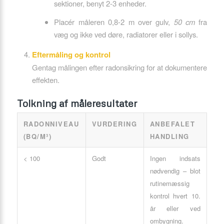
sektioner, benyt 2-3 enheder.
Placér måleren 0,8-2 m over gulv,
50 cm
fra
væg og ikke ved døre, radiatorer eller i sollys.
Eftermåling og kontrol
Gentag målingen efter radonsikring for at dokumentere
effekten.
Tolkning af måleresultater
RADONNIVEAU
VURDERING
ANBEFALET
(BQ/M³)
HANDLING
< 100
Godt
Ingen indsats
nødvendig – blot
rutinemæssig
kontrol hvert 10.
år eller ved
ombygning.