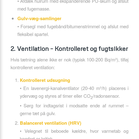
• Afdæk hulrum med ekspanderende PU-skum og afslut
med fugemasse.
Gulv-væg-samlinger
• Forsegl med fugebånd/bitumenstrimmel og afslut med
fleksibel spartel.
2. Ventilation – Kontrolleret og fugtsikker
Hvis tætning alene ikke er nok (typisk 100-200 Bq/m³), tilføj
kontrolleret ventilation:
Kontrolleret udsugning
• En lavenergi-kanalventilator (20-40 m³/h) placeres i
ydervæg og styres af timer eller CO
/radonsensor.
2
• Sørg for indtagsrist i modsatte ende af rummet –
gerne tæt på gulv.
Balanceret ventilation (HRV)
• Velegnet til beboede kældre, hvor varmetab og
komfort er kritisk.