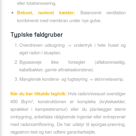
eller totalrenovering.
Beboet, isoleret kælder:
Balanceret ventilation
kombineret med membran under nye gulve.
Typiske faldgruber
Overdreven udsugning → undertryk i hele huset og
øget radon i stueplan.
Bypassveje ikke forseglet (afløbsrenselåg,
kabelbakker, gamle aftræksskorstene).
Manglende kondens- og fugtstyring → skimmelsvamp.
Når du bør tilkalde fagfolk:
Hvis radonniveauet overstiger
400 Bq/m³, konstruktionen er kompleks (krybekælder,
sprækker i kampestensmur) eller du planlægger større
ombygning, anbefales rådgivende ingeniør eller entreprenør
med radoncertificering. De har udstyr til sporgas-prøvning,
røgpatron-test og kan udføre garantiarbejde.