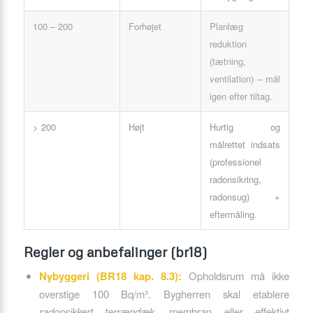
100 – 200
Forhøjet
Planlæg
reduktion
(tætning,
ventilation) – mål
igen efter tiltag.
> 200
Højt
Hurtig og
målrettet indsats
(professionel
radonsikring,
radonsug) +
eftermåling.
Regler og anbefalinger (br18)
Nybyggeri (BR18 kap. 8.3):
Opholdsrum må ikke
overstige 100 Bq/m³. Bygherren skal etablere
radonsikkert terrændæk
, membran eller effektivt