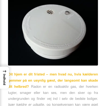
→
Dit hjem er dit fristed – men hvad nu, hvis kælderen
Indhold
gemmer på en usynlig gæst, der langsomt kan skade
dit helbred?
Radon er en radioaktiv gas, der hverken
lugter, smager eller kan ses, men den siver op fra
undergrunden og finder vej ind i selv de bedste boliger.
Især kældre er udsatte
, og konsekvensen kan være øget