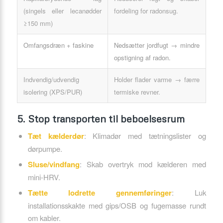
(singels eller lecanødder
fordeling for radonsug.
≥150 mm)
Omfangsdræn + faskine
Nedsætter jordfugt → mindre
opstigning af radon.
Indvendig/udvendig
Holder flader varme → færre
isolering (XPS/PUR)
termiske revner.
5. Stop transporten til beboelsesrum
Tæt kælderdør
: Klimadør med tætningslister og
dørpumpe.
Sluse/vindfang
: Skab overtryk mod kælderen med
mini-HRV.
Tætte lodrette gennemføringer
: Luk
installationsskakte med gips/OSB og fugemasse rundt
om kabler.