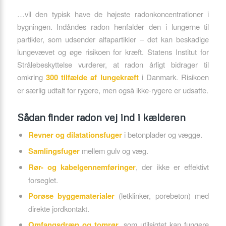
…vil den typisk have de højeste radonkoncentrationer i
bygningen. Indåndes radon henfalder den i lungerne til
partikler, som udsender alfapartikler – det kan beskadige
lungevævet og øge risikoen for kræft. Statens Institut for
Strålebeskyttelse vurderer, at radon årligt bidrager til
omkring
300 tilfælde af lungekræft
i Danmark. Risikoen
er særlig udtalt for rygere, men også ikke-rygere er udsatte.
Sådan finder radon vej ind i kælderen
Revner og dilatationsfuger
i betonplader og vægge.
Samlingsfuger
mellem gulv og væg.
Rør- og kabelgennemføringer
, der ikke er effektivt
forseglet.
Porøse byggematerialer
(letklinker, porebeton) med
direkte jordkontakt.
Omfangsdræn og tomrør
, som utilsigtet kan fungere