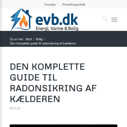
Forside
Privatlivspolitik
Du er her:
Start
/
Bolig
/
Den komplette guide til radonsikring af kælderen
DEN KOMPLETTE
GUIDE TIL
RADONSIKRING AF
KÆLDEREN
BOLIG