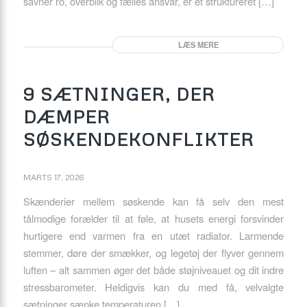
savner ro, overblik og fælles ansvar, er et struktureret […]
LÆS MERE
9 SÆTNINGER, DER
DÆMPER
SØSKENDEKONFLIKTER
MARTS 17, 2026
Skænderier mellem søskende kan få selv den mest
tålmodige forælder til at føle, at husets energi forsvinder
hurtigere end varmen fra en utæt radiator. Larmende
stemmer, døre der smækker, og legetøj der flyver gennem
luften – alt sammen øger det både støjniveauet og dit indre
stressbarometer. Heldigvis kan du med få, velvalgte
sætninger sænke temperaturen […]