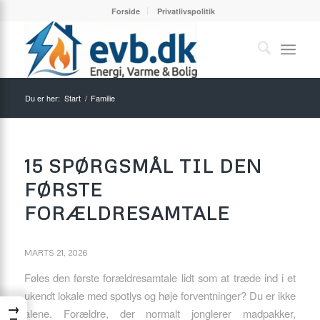
Forside
Privatlivspolitik
Du er her:
Start
/
Familie
15 SPØRGSMÅL TIL DEN
FØRSTE
FORÆLDRESAMTALE
MARTS 21, 2026
Føles den første forældresamtale lidt som at træde ind i et
ukendt lokale med spotlys og høje forventninger? Du er ikke
→
alene. Forældre, der normalt jonglerer madpakker,