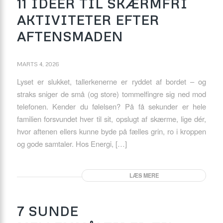
11 IDÉER TIL SKÆRMFRI
AKTIVITETER EFTER
AFTENSMADEN
MARTS 4, 2026
Lyset er slukket, tallerkenerne er ryddet af bordet – og
straks sniger de små (og store) tommelfingre sig ned mod
telefonen. Kender du følelsen? På få sekunder er hele
familien forsvundet hver til sit, opslugt af skærme, lige dér,
hvor aftenen ellers kunne byde på fælles grin, ro i kroppen
og gode samtaler. Hos Energi, […]
LÆS MERE
7 SUNDE