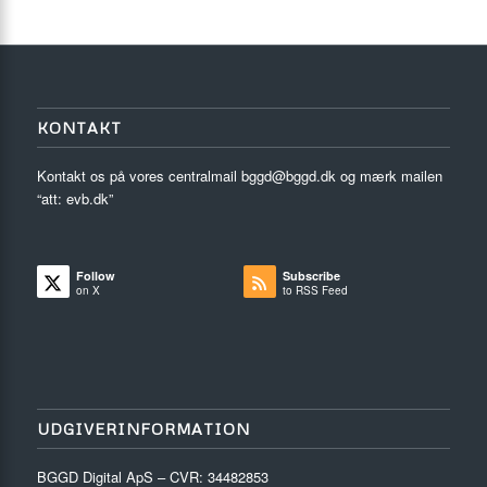
KONTAKT
Kontakt os på vores centralmail
bggd@bggd.dk
og mærk mailen
“att: evb.dk”
Follow
Subscribe
on X
to RSS Feed
UDGIVERINFORMATION
BGGD Digital ApS – CVR: 34482853