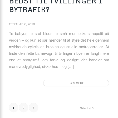
BEDST TIL TVILLINGER I
BYTRAFIK?
FEBRUAR 6, 2026
To babyer, to sæt bleer, to små menneskers appetit på
verden – og kun ét par hænder til at styre det hele gennem
myldrende cykelstier, brosten og smalle metroperroner. At
finde den rette barnevogn til tvillinger i byen er langt mere
end et spørgsmål om farve og design; det handler om
manøvredygtighed, sikkerhed – og […]
LÆS MERE
2
3
1
Side 1 af 3