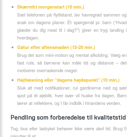
Skærmfri morgenstart (10 min.)
Sæt telefonen på flytilstand, lav havregrød sammen og
snak om dagens planer. Ét spørgsmål pr. barn (“Hvad
glæder du dig mest til i dag?”) giver en tryg landing i
hverdagen.
Gåtur efter aftensmaden (15-20 min.)
Brug det som mini-motion og mental afkobling. Vælg en
fast rute, så børnene kan måle tid og distance – det
motiverer overraskende meget.
Højtlæsning eller “dagens højdepunkt” (10 min.)
Sluk alt med notifikationer, rul gardinerne ned og sæt
spot på ét øjeblik, hver især vil huske fra dagen. Børn
lærer at reflektere, og I får indblik i hinandens verden.
Pendling som forberedelse til kvalitetstid
Tog, bus eller ladcykel behøver ikke være
død
tid. Brug 5
minutter til at: