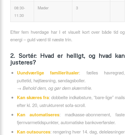
08:30-
Møder
3
11:30
Efter fem hverdage har I et visuelt kort over både tid og
energi – guld værd til næste trin.
2. Sortér: Hvad er helligt, og hvad kan
justeres?
Uundværlige familieritualer
: fælles havregrød,
puttetid, højtlæsning, søndagsboller.
→
Behold dem, og gør dem skærmfrie.
Kan skæres fra
: dobbelte indkøbsture, “bare-lige” mails
efter kl. 20, ustruktureret sofa-scroll.
Kan automatiseres
: madkasse-abonnement, faste
fjernvarme­tidspunkter, automatiske bankoverførsler.
Kan outsources
: rengøring hver 14. dag, deleløsninger