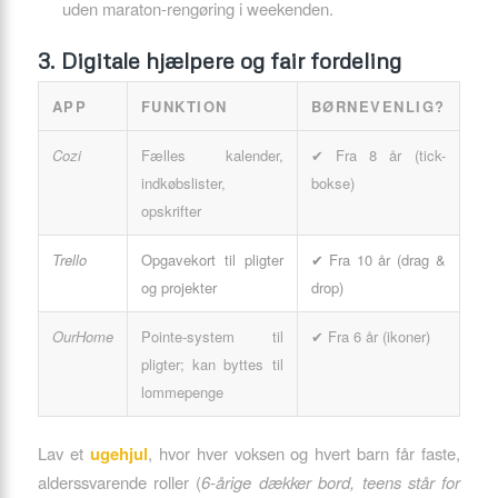
uden maraton-rengøring i weekenden.
3. Digitale hjælpere og fair fordeling
APP
FUNKTION
BØRNEVENLIG?
Cozi
Fælles kalender,
✔ Fra 8 år (tick-
indkøbslister,
bokse)
opskrifter
Trello
Opgavekort til pligter
✔ Fra 10 år (drag &
og projekter
drop)
OurHome
Pointe-system til
✔ Fra 6 år (ikoner)
pligter; kan byttes til
lommepenge
Lav et
ugehjul
, hvor hver voksen og hvert barn får faste,
alderssvarende roller (
6-årige dækker bord, teens står for