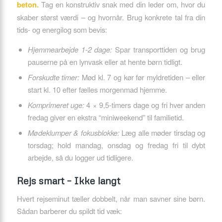
beton.
Tag en konstruktiv snak med din leder om, hvor du
skaber størst værdi – og hvornår. Brug konkrete tal fra din
tids- og energilog som bevis:
Hjemmearbejde 1-2 dage:
Spar transporttiden og brug
pauserne på en lynvask eller at hente børn tidligt.
Forskudte timer:
Mød kl. 7 og kør før myldretiden – eller
start kl. 10 efter fælles morgenmad hjemme.
Komprimeret uge:
4 × 9,5-timers dage og fri hver anden
fredag giver en ekstra “miniweekend” til familietid.
Mødeklumper & fokusblokke:
Læg alle møder tirsdag og
torsdag; hold mandag, onsdag og fredag fri til dybt
arbejde, så du logger ud tidligere.
Rejs smart – Ikke langt
Hvert rejseminut tæller dobbelt, når man savner sine børn.
Sådan barberer du spildt tid væk: