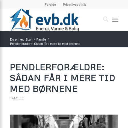
Forside
Privatlivspolitik
Du er her:
Start
/
Familie
/
Pendlerforældre: Sådan får I mere tid med børnene
PENDLERFORÆLDRE:
SÅDAN FÅR I MERE TID
MED BØRNENE
FAMILIE