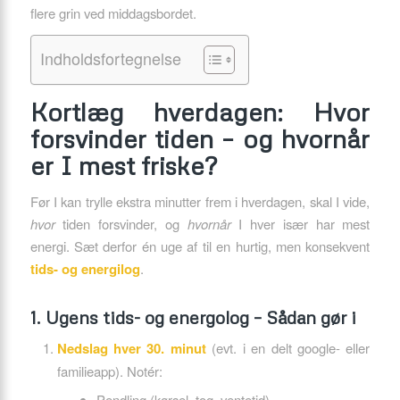
flere grin ved middagsbordet.
Indholdsfortegnelse
Kortlæg hverdagen: Hvor
forsvinder tiden – og hvornår
er I mest friske?
Før I kan trylle ekstra minutter frem i hverdagen, skal I vide,
hvor
tiden forsvinder, og
hvornår
I hver især har mest
energi. Sæt derfor én uge af til en hurtig, men konsekvent
tids- og energilog
.
1. Ugens tids- og energolog – Sådan gør i
Nedslag hver 30. minut
(evt. i en delt google- eller
familie­app). Notér:
Pendling (kørsel, tog, ventetid)