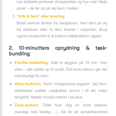
Lav dobbelte portioner af basisretter og frys ned i flade
poser – de tør op på vej hjem i tasken.
“Klik & hent” eller levering
Bestil varerne direkte fra madplanen; hent dem på vej
fra stationen eller få dem leveret i carporten. Brug
ugens transporttid til at justere indkøbslisten i appen.
2. 10-minutters oprydning & task-
bundling
Familie-nedtælling:
Sæt et æggeur på 10 min. hver
aften – alle rydder op til musik. Det korte tidsrum gør det
overskueligt for børn.
Aften-bufferen:
Saml “morgenkaos-opgaver” (
tøj frem,
skoletasker pakket, madpakker smurt
) i ét løb inden
sengetid. Næste morgen starter I på plus.
Zone-system:
Tildel hver dag en zone (køkken
mandag, bad tirsdag …). Så får alt opmærksomhed