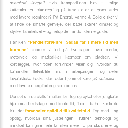
overskud
tilbage
?
Hvis transporttiden blev til rolige
kaffeminutter, planlægning på farten eller et grønt skridt
mod lavere regninger? På Energi, Varme & Bolig elsker vi
at finde de smarte genveje, der både skåner klimaet og
styrker familielivet – og netop dét får du i denne guide.
I artiklen
“Pendlerforældre: Sådan får I mere tid med
børnene”
zoomer vi ind på hverdagen, hvor møder,
motorveje og madpakker kæmper om pladsen. Vi
kortlægger, hvor tiden forsvinder, viser dig, hvordan du
forhandler fleksibilitet ind i arbejdsugen, og deler
lavpraktiske hacks, der lader hjemmet køre
på autopilot
–
med lavere energiforbrug som bonus.
Uanset om du skifter mellem bil, tog og cykel eller jonglerer
hjemmearbejdsdage med kontortid, finder du her konkrete
trin, der
forvandler spildtid til kvalitetstid
. Tag med – og
opdag, hvordan små justeringer i rutiner, teknologi og
mindset kan give hele familien mere ro på skuldrene og