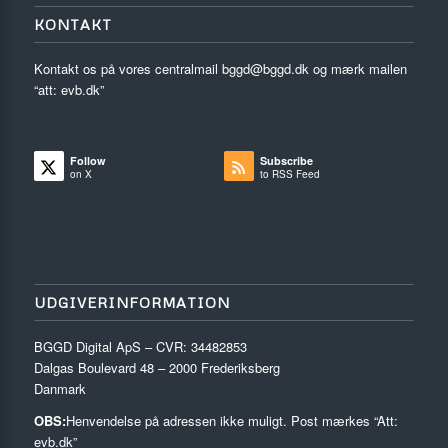
KONTAKT
Kontakt os på vores centralmail
bggd@bggd.dk
og mærk mailen
“att: evb.dk”
Follow
Subscribe
on X
to RSS Feed
UDGIVERINFORMATION
BGGD Digital ApS – CVR: 34482853
Dalgas Boulevard 48 – 2000 Frederiksberg
Danmark
OBS:
Henvendelse på adressen ikke muligt. Post mærkes “Att:
evb.dk”