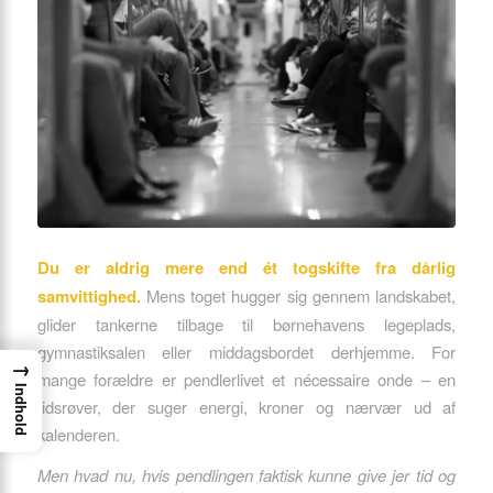
Du er aldrig mere end ét togskifte fra dårlig
samvittighed.
Mens toget hugger sig gennem landskabet,
glider tankerne tilbage til børnehavens legeplads,
gymnastiksalen eller middagsbordet derhjemme. For
→
mange forældre er pendlerlivet et nécessaire onde – en
Indhold
tidsrøver, der suger energi, kroner og nærvær ud af
kalenderen.
Men hvad nu, hvis pendlingen faktisk kunne give jer tid og