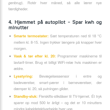
genbrug
). Rotér hver måned, så alle lærer nye
færdigheder.
4. Hjemmet på autopilot – Spar kwh og
minutter
Smarte termostater:
Sæt temperaturen ned til 18 °C
mellem kl. 8-15. Ingen trykker længere på knapper hver
morgen.
Vask & tør efter kl. 20:
Programmer maskinerne til
lavtarif-timer. Brug et billigt WiFi-relæ hvis maskinen er
ældre.
Lysstyring:
Bevægelsessensor i entre og
badeværelse; smart-pærer i børneværelser, der
dæmper kl. 20, så putningen glider.
Standby-sluk:
Flerskifts-stikdåser til TV-hjørnet. Ét tryk
sparer op mod 500 kr årligt – og det er 10 minutters
mindre kabel­detektivarbejde hver uge.