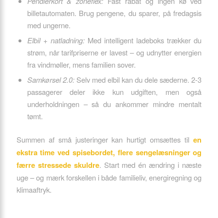
Pendlerkort & zoneflex:
Fast rabat og ingen kø ved
billetautomaten. Brug pengene, du sparer, på fredagsis
med ungerne.
Elbil + natladning:
Med intelligent ladeboks trækker du
strøm, når tarifpriserne er lavest – og udnytter energien
fra vindmøller, mens familien sover.
Samkørsel 2.0:
Selv med elbil kan du dele sæderne. 2-3
passagerer deler ikke kun udgiften, men også
underholdningen – så du ankommer mindre mentalt
tømt.
Summen af små justeringer kan hurtigt omsættes til
en
ekstra time ved spisebordet, flere sengelæsninger og
færre stressede skuldre
. Start med én ændring i næste
uge – og mærk forskellen i både familieliv, energiregning og
klimaaftryk.