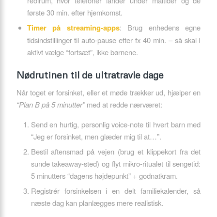
reolrum, hvor telefoner lander under måltider og de
første 30 min. efter hjemkomst.
Timer på streaming-apps
: Brug enhedens egne
tidsindstillinger til auto-pause efter fx 40 min. – så skal I
aktivt vælge “fortsæt”, ikke børnene.
Nødrutinen til de ultratravle dage
Når toget er forsinket, eller et møde trækker ud, hjælper en
“Plan B på 5 minutter”
med at redde nærværet:
Send en hurtig, personlig voice-note til hvert barn med
“Jeg er forsinket, men glæder mig til at…”.
Bestil aftensmad på vejen (brug et klippekort fra det
sunde takeaway-sted) og flyt mikro-ritualet til sengetid:
5 minutters “dagens højdepunkt” + godnatkram.
Registrér forsinkelsen i en delt familiekalender, så
næste dag kan planlægges mere realistisk.