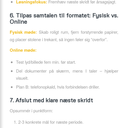
Løsningsfokus:
Fremhæv næste skridt før årsagsjagt.
6. Tilpas samtalen til formatet: Fysisk vs.
Online
Fysisk møde:
Skab roligt rum, fjern forstyrrende papirer,
og placer stolene i trekant, så ingen føler sig “overfor”.
Online møde:
Test lyd/billede fem min. før start.
Del dokumenter på skærm, mens I taler – hjælper
visuelt.
Plan B: telefonopkald, hvis forbindelsen driller.
7. Afslut med klare næste skridt
Opsummér i punktform:
2-3 konkrete mål for næste periode.