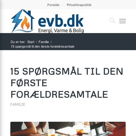
Forside
Privatlivspolitik
Du er her:
Start
/
Familie
/
15 spørgsmål til den første forældresamtale
15 SPØRGSMÅL TIL DEN
FØRSTE
FORÆLDRESAMTALE
FAMILIE