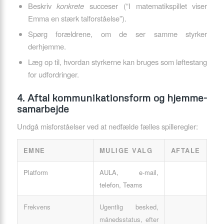
Beskriv
konkrete
succeser (“I matematik­spillet viser
Emma en stærk talforståelse”).
Spørg forældrene, om de ser samme styrker
derhjemme.
Læg op til, hvordan styrkerne kan bruges som løftestang
for udfordringer.
4. Aftal kommunikationsform og hjemme-
samarbejde
Undgå misforståelser ved at nedfælde fælles spilleregler:
EMNE
MULIGE VALG
AFTALE
Platform
AULA, e-mail,
telefon, Teams
Frekvens
Ugentlig besked,
månedsstatus, efter