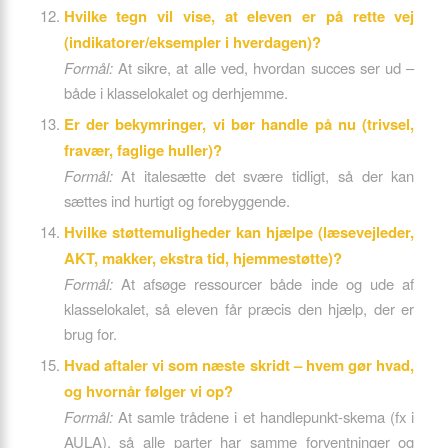
Hvilke tegn vil vise, at eleven er på rette vej
(indikatorer/eksempler i hverdagen)?
Formål:
At sikre, at alle ved, hvordan succes ser ud –
både i klasselokalet og derhjemme.
Er der bekymringer, vi bør handle på nu (trivsel,
fravær, faglige huller)?
Formål:
At italesætte det svære tidligt, så der kan
sættes ind hurtigt og forebyggende.
Hvilke støttemuligheder kan hjælpe (læsevejleder,
AKT, makker, ekstra tid, hjemmestøtte)?
Formål:
At afsøge ressourcer både inde og ude af
klasselokalet, så eleven får præcis den hjælp, der er
brug for.
Hvad aftaler vi som næste skridt – hvem gør hvad,
og hvornår følger vi op?
Formål:
At samle trådene i et handlepunkt-skema (fx i
AULA), så alle parter har samme forventninger og