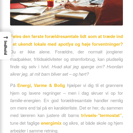
→
Føles den første forældresamtale lidt som at træde ind
Indhold
i et ukendt lokale med
spotlys
og høje forventninger?
Du er ikke alene. Forældre, der normalt jonglerer
madpakker, fritidsaktiviteter og strømforbrug, kan pludselig
finde sig selv i tvivl:
Hvad skal jeg spørge om? Hvordan
sikrer jeg, at mit barn bliver set – og hørt?
På
Energi, Varme & Bolig
hjælper vi dig til et grønnere
hjem og lavere regninger – men i dag skruer vi op for
familie-energien
. En god forældresamtale handler nemlig
om mere end tal på en karakterliste. Det er her, du sammen
med læreren kan justere dit barns
trivsels-”termostat”
,
tune det faglige
energimix
og sikre, at både skole og hjem
arbejder i samme retning.