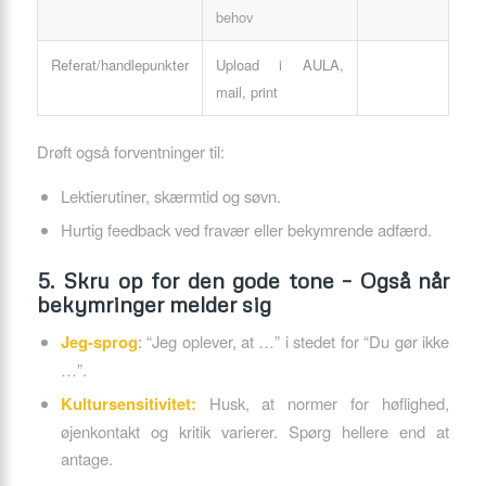
behov
Referat/handlepunkter
Upload i AULA,
mail, print
Drøft også forventninger til:
Lektie­rutiner, skærmtid og søvn.
Hurtig feedback ved fravær eller bekymrende adfærd.
5. Skru op for den gode tone – Også når
bekymringer melder sig
Jeg-sprog
: “Jeg oplever, at …” i stedet for “Du gør ikke
…”.
Kultursensitivitet:
Husk, at normer for høflighed,
øjenkontakt og kritik varierer. Spørg hellere end at
antage.