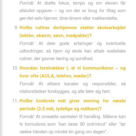
Formål:
At drøfte fokus, tempo og om eleven får
afsluttet opgaver – og om der er brug for tiltag som
gør-det-selv-hjørner, time-timere eller makkerstøtte.
Hvilke rutiner derhjemme støtter skolearbejdet
(lektier, skærm, søvn, madpakke)?
Formål:
At dele gode erfaringer og eventuelle
udfordringer, så hjem og skole kan aftale realistiske
rutiner, der gavner læring og sundhed.
Hvordan foretrækker I, at vi kommunikerer – og
hvor ofte (AULA, telefon, møder)?
Formål:
At afklare kanaler og responstider, så
misforståelser forebygges, og alle føler sig hørt.
Hvilke konkrete mål giver mening for næste
periode (2-3 mål, tydelige og målbare)?
Formål:
At omsætte samtalen til handling. Målene kan
fx formuleres som “kan læse 90 ord/minut” eller “tør
række hånden op mindst én gang om dagen”.