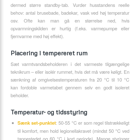
dermed større standby-tab. Vurder husstandens reelle
behov: antal brusebade, badekar, vask ved høj temperatur
osv. Ofte kan man gå en størrelse ned, hvis
opvarmningskilden er hurtig (f.eks. varmepumpe eller
fjernvarme med høj effekt).
Placering i tempereret rum
Sæt varmtvandsbeholderen i det varmeste tilgængelige
teknikrum – eller isolér rummet, hvis det må være køligt. En
sænkning af omgivelsestemperaturen fra 20 °C til 10 °C
kan fordoble varmetabet gennem selv en godt isoleret
beholder.
Temperatur- og tidsstyring
Sænk set-punktet
: 50-55 °C er som regel tilstrækkeligt
til komfort, men hold legionellakravet (mindst 50 °C ved
tappestedet og 60 °C i kort periode). Mange styringer