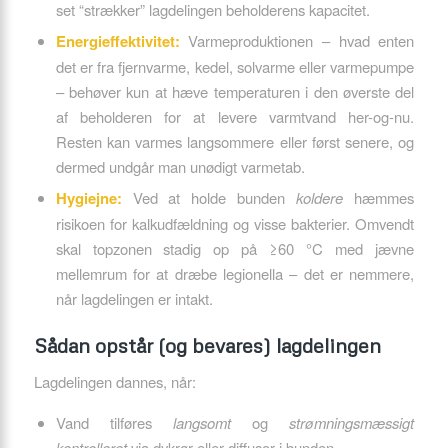
set “strækker” lagdelingen beholderens kapacitet.
Energieffektivitet:
Varmeproduktionen – hvad enten
det er fra fjernvarme, kedel, solvarme eller varmepumpe
– behøver kun at hæve temperaturen i den øverste del
af beholderen for at levere varmtvand her-og-nu.
Resten kan varmes langsommere eller først senere, og
dermed undgår man unødigt varmetab.
Hygiejne:
Ved at holde bunden
koldere
hæmmes
risikoen for kalkudfældning og visse bakterier. Omvendt
skal topzonen stadig op på ≥60 °C med jævne
mellemrum for at dræbe legionella – det er nemmere,
når lagdelingen er intakt.
Sådan opstår (og bevares) lagdelingen
Lagdelingen dannes, når:
Vand tilføres
langsomt
og
strømningsmæssigt
kontrolleret
via dykrør eller diffusor i bunden.