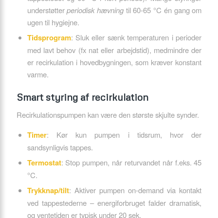
understøtter
periodisk hævning
til 60-65 °C én gang om
ugen til hygiejne.
Tidsprogram
: Sluk eller sænk temperaturen i perioder
med lavt behov (fx nat eller arbejdstid), medmindre der
er recirkulation i hovedbygningen, som kræver konstant
varme.
Smart styring af recirkulation
Recirkulationspumpen kan være den største skjulte synder.
Timer
: Kør kun pumpen i tidsrum, hvor der
sandsynligvis tappes.
Termostat
: Stop pumpen, når returvandet når f.eks. 45
°C.
Trykknap/tilt
: Aktiver pumpen on-demand via kontakt
ved tappestederne – energiforbruget falder dramatisk,
og ventetiden er typisk under 20 sek.