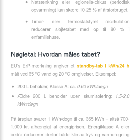
Natsænkning eller legionella-cirkus (periodisk
opvarmning) kan skære 10-25 % af årsforbruget.
Timer- eller termostatstyret recirkulation
reducerer sløjfetabet med op til 80 % i
enfamiliehuse.
Nøgletal: Hvordan måles tabet?
EU’s ErP-mærkning angiver et
standby-tab i kWh/24 h
målt ved 65 °C vand og 20 °C omgivelser. Eksempel:
200 L beholder, Klasse A: ca.
0,60 kWh/døgn
Ældre 200 L beholder uden skumisolering:
1,5-2,0
kWh/døgn
På årsplan svarer 1 kWh/døgn til ca. 365 kWh – altså 700-
1.000 kr, afhængigt af energiprisen. Energiklasse A eller
bedre reducerer derfor både klimaaftryk og varmeregning