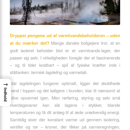
Drypper pengene ud af varmtvandsbeholderen – uden
at du mærker det?
Mange danske boligejere tror, at en
godt isoleret beholder blot er et varmtvands-lager, der
passer sig selv
. I virkeligheden foregår der et fascinerende
– og til tider kostbart – spil af fysiske kræfter inde i
ståltanken:
termisk lagdeling
og
varmetab
.
→
Når lagdelingen fungerer optimalt, ligger det skoldhede
vand i toppen og det køligere i bunden, klar til nænsomt at
Indhold
blive opvarmet igen. Men rørføring, styring og selv små
hverdagsvaner kan slå lagene i stykker, blande
temperaturen og få dit anlæg til at æde unødvendig energi.
Samtidig siver der konstant varme ud gennem isolering,
ventiler og rør – kroner, der tikker på varmeregningen,