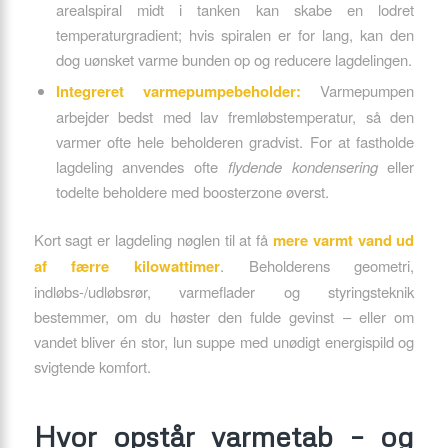
areal­spiral midt i tanken kan skabe en lodret
temperaturgradient; hvis spiralen er for lang, kan den
dog uønsket varme bunden op og reducere lagdelingen.
Integreret varmepumpebeholder:
Varmepumpen
arbejder bedst med lav fremløbstemperatur, så den
varmer ofte hele beholderen gradvist. For at fastholde
lagdeling anvendes ofte
flydende kondensering
eller
todelte beholdere med boosterzone øverst.
Kort sagt er lagdeling nøglen til at få
mere varmt vand ud
af færre kilowattimer
. Beholderens geometri,
indløbs-/udløbsrør, varmeflader og styringsteknik
bestemmer, om du høster den fulde gevinst – eller om
vandet bliver én stor, lun suppe med unødigt energispild og
svigtende komfort.
Hvor opstår varmetab – og