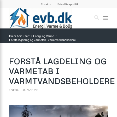
Forside
Privatlivspolitik
Du er her:
Start
/
Energi og Varme
/
Forstå lagdeling og varmetab i varmtvandsbeholdere
FORSTÅ LAGDELING OG
VARMETAB I
VARMTVANDSBEHOLDERE
ENERGI OG VARME