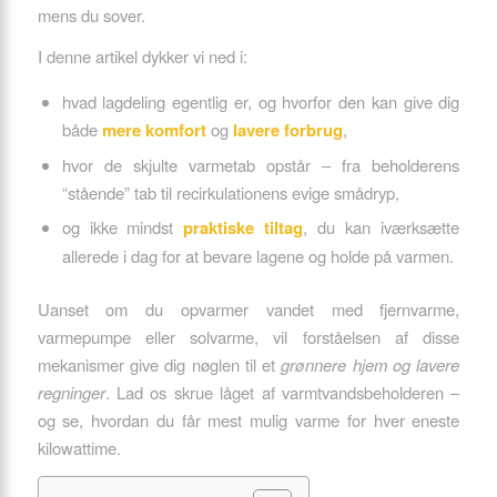
mens du sover.
I denne artikel dykker vi ned i:
hvad lagdeling egentlig er, og hvorfor den kan give dig
både
mere komfort
og
lavere forbrug
,
hvor de skjulte varmetab opstår – fra beholderens
“stående” tab til recirkulationens evige smådryp,
og ikke mindst
praktiske tiltag
, du kan iværksætte
allerede i dag for at bevare lagene og holde på varmen.
Uanset om du opvarmer vandet med fjernvarme,
varmepumpe eller solvarme, vil forståelsen af disse
mekanismer give dig nøglen til et
grønnere hjem og lavere
regninger
. Lad os skrue låget af varmtvandsbeholderen –
og se, hvordan du får mest mulig varme for hver eneste
kilowattime.