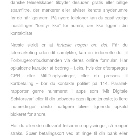
danske teleselskaber tilbyder desuden gratis eller billige
spamfiltre, der markerer eller afviser kendte snydenumre
før de når igennem. På nyere telefoner kan du også vælge
indstillingen “forstyr ikke” for numre, der ikke ligger i din
kontaktliste.
Næste skridt er at
fortælle nogen om det
. Får du
telemarketing uden dit samtykke, kan du indberette det til
Forbrugerombudsmanden via deres online formular. Har
opkaldene karakter af bedrag – f.eks. hvis der efterspørges
CPR- eller MitID-oplysninger, eller du presses til
kortbetaling – bør du kontakte politiet på 114. Parallel-
rapporter gerne nummeret i apps som “Mit Digitale
Selvforsvar” eller til din udbyders egen tippetjeneste; jo flere
indmeldinger, desto hurtigere bliver lignende opkald
blokeret for andre.
Har du allerede udleveret følsomme oplysninger, så reager
straks. Spær betalingskort ved at ringe til din bank eller