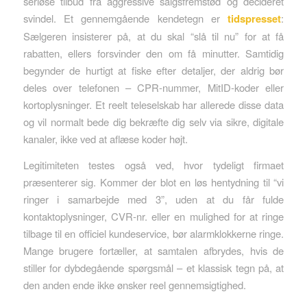
seriøse tilbud fra aggressive salgs­fremstød og decideret
svindel. Et gennemgående kendetegn er
tidspresset
:
Sælgeren insisterer på, at du skal “slå til nu” for at få
rabatten, ellers forsvinder den om få minutter. Samtidig
begynder de hurtigt at fiske efter detaljer, der aldrig bør
deles over telefonen – CPR-nummer, MitID-koder eller
kortoplysninger. Et reelt teleselskab har allerede disse data
og vil normalt bede dig bekræfte dig selv via sikre, digitale
kanaler, ikke ved at aflæse koder højt.
Legitimiteten testes også ved, hvor tydeligt firmaet
præsenterer sig. Kommer der blot en løs hentydning til “vi
ringer i samarbejde med 3”, uden at du får fulde
kontaktoplysninger, CVR-nr. eller en mulighed for at ringe
tilbage til en officiel kundeservice, bør alarmklokkerne ringe.
Mange brugere fortæller, at samtalen afbrydes, hvis de
stiller for dybdegående spørgsmål – et klassisk tegn på, at
den anden ende ikke ønsker reel gennemsigtighed.