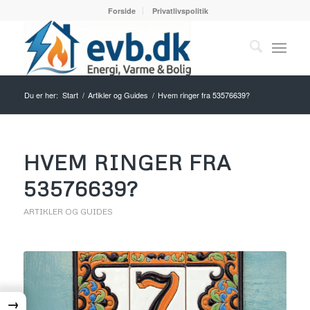
Forside
Privatlivspolitik
Du er her:
Start
/
Artikler og Guides
/
Hvem ringer fra 53576639?
HVEM RINGER FRA
53576639?
ARTIKLER OG GUIDES
→