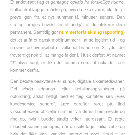
Et andet rødt flag er
gentagne opkald fra forskellige numre
.
Callcentret lægger måske på, hvis du ikke svarer, blot for at
prøve igen fra et nyt nummer få minutter senere. Den
strategi bruges bevidst for at undgå, at du blokerer dem
permanent. Samtidig gør
nummerforfalskning (spoofing)
det let at få et dansk mobil­nummer til at se legitimt ud – og
nævner de ovenikøbet et velkendt brand som 3, lyder det
troværdigt nok til, at mange falder i. Husk derfor: At navnet
“3” bliver sagt, er ikke det samme som, at opkaldet reelt
kommer derfra.
Den bedste beskyttelse er sunde, digitale sikkerhedsvaner.
Del
aldrig
adgangs- eller betalings­oplysninger på
opfordring; afslut høfligt med et “jeg kontakter selv jeres
kundeservice senere”. Læg derefter røret på, find
virksomhedens officielle nummer via deres hjemmeside og
ring op, hvis tilbuddet stadig virker interessant. Et ægte
tilbud vil kunne gentages, når du selv tager initiativet – og
hvis det ikke kan, var det næppe et godt tilbud til at