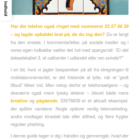
Indhold
Har din telefon også ringet med nummeret
53 57 66 39
– og lagde opkaldet brat på, da du tog den?
Du er langt
fra den eneste. I kommentarfelter, på sociale medier og i
vores egen indbakke vælter det ind med spørgsmål:
“Er det
teleselskabet 3, et callcenter i udlandet eller ren svindel?”
I en tid, hvor vi jagter besparelser på alt fra elregningen til
mobilabonnementet, er det fristende at lytte, når et “godt
tilbud” tikker ind. Men netop derfor er telefonsælgere – og
desværre også mere lyssky aktører – blevet både mere
kreative
og
pågående
. 53576639 er et aktuelt eksempel,
der splitter vandene: Nogle oplever venlig telemarketing,
andre modtager kinesisk tale eller stilhed, og flere frygter
regulær phish­ing.
I denne guide tager vi dig i hånden og gennemgår,
hvad der