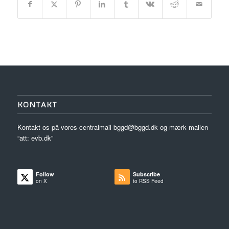
KONTAKT
Kontakt os på vores centralmail
bggd@bggd.dk
og mærk mailen
“att: evb.dk”
Follow
Subscribe
on X
to RSS Feed