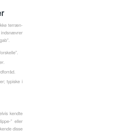
r
ikke terræn-
 indsnævrer
“gab”.
orskelle”.
er
.
dforråd.
r; typiske i
lvis kendte
ippe-” eller
nkende disse