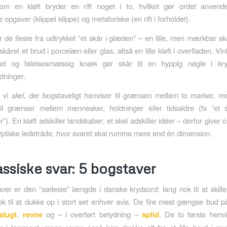
esom en kløft bryder en rift noget i to, hvilket gør ordet anvende
 opgaver (klippet klippe) og metaforiske (en rift i forholdet).
de fleste fra udtrykket “et skår i glæden” – en lille, men mærkbar ska
skåret et brud i porcelæn eller glas, altså en lille kløft i overfladen. V
rud og følelsesmæssig knæk gør skår til en hyppig nøgle i kr
dninger.
r vi
skel
, der bogstaveligt henviser til grænsen mellem to marker, me
til grænser mellem mennesker, holdninger eller tidsaldre (fx “et 
”). En kløft adskiller landskaber; et skel adskiller idéer – derfor giver 
yptiske ledetråde, hvor svaret skal rumme mere end én dimension.
assiske svar: 5 bogstaver
er er den “sødeste” længde i danske krydsord: lang nok til at skill
k til at dukke op i stort set enhver avis. De fire mest gængse bud på
slugt
,
revne
og – i overført betydning –
splid
. De to første henvi