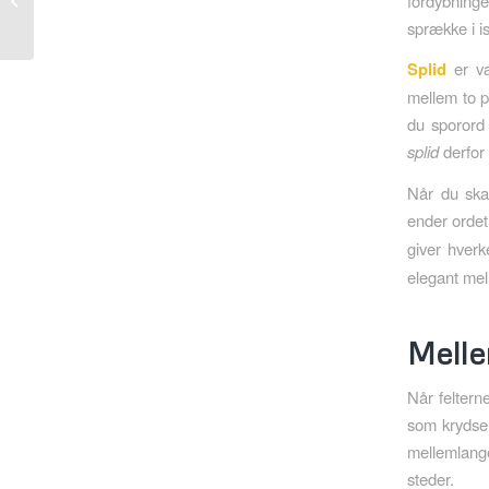
fordybning
forældre
sprække i i
Splid
er væ
mellem to p
du sporord 
splid
derfor 
Når du ska
ender orde
giver hverk
elegant mel
Melle
Når feltern
som krydser
mellemlang
steder.