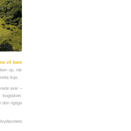
ne vil bare
lsen op, når
ette linje.
erede
svar –
 bogstaver.
i den rigtige
r krydsordets