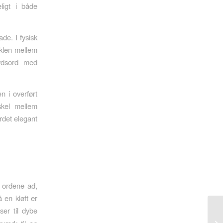
ligt i både
de. I fysisk
inklen mellem
ydsord med
n i overført
skel mellem
ordet elegant
e ordene ad,
 en kløft er
ser til dybe