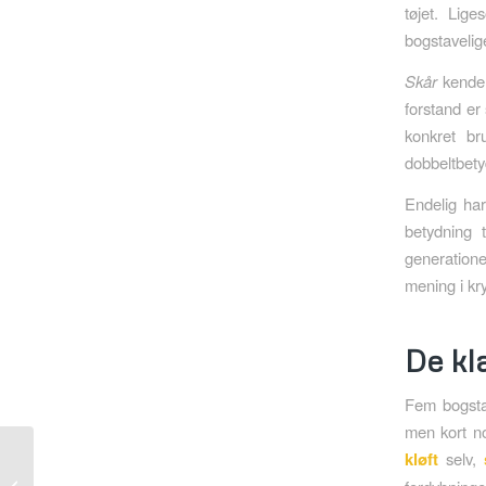
tøjet. Lig
bogstavelige
Skår
kender 
forstand er 
konkret b
dobbeltbety
Endelig ha
betydning 
generationer
mening i kr
De kl
Fem bogstav
men kort no
kløft
selv,
Navne med Æ | Navne
der hitter hos nye