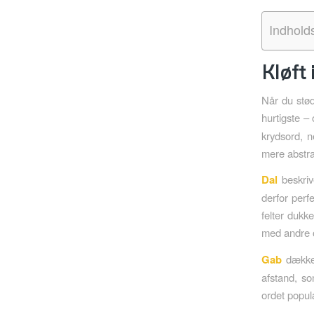
Indhold
Kløft
Når du støde
hurtigste –
krydsord, 
mere abstra
Dal
beskriv
derfor perfe
felter dukk
med andre 
Gab
dækker
afstand, so
ordet popul