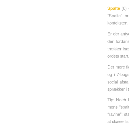
Spalte
(6)
“Spalte” b
konteksten,
Er der anty
den fordan
trækker isæ
ordets start
Det mere fi
og i 7-bog
social afst
sprækker i t
Tip: Notér 
mens “spalte
“ravine”; st
at skære li