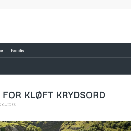
me
Familie
S FOR KLØFT KRYDSORD
G GUIDES