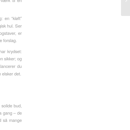
rværk til en
: en “kløft”
isk hul. Ser
ogstaver, er
e forslag.
ar krydset:
 sikker; og
lancerer du
 elsker det.
 solide bud,
ra gang – de
nd så mange