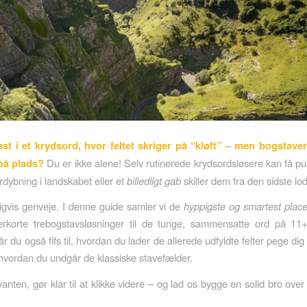
ast i et krydsord, hvor feltet skriger på “kløft” – men bogstaver
 på plads?
Du er ikke alene! Selv rutinerede krydsordsløsere kan få pu
rdybning i landskabet eller et
billedligt gab
skiller dem fra den sidste lodr
igvis genveje. I denne guide samler vi de
hyppigste og smartest plac
erkorte trebogstavsløsninger til de tunge, sammensatte ord på 11+
r du også fifs til, hvordan du lader de allerede udfyldte felter pege dig 
 hvordan du undgår de klassiske stavefælder.
anten, gør klar til at klikke videre – og lad os bygge en solid bro ove