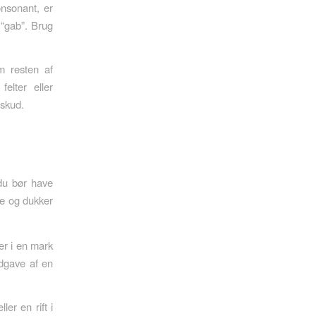
onsonant, er
 “gab”. Brug
m resten af
elter eller
tskud.
 du bør have
de og dukker
er i en mark
udgave af en
ller en rift i