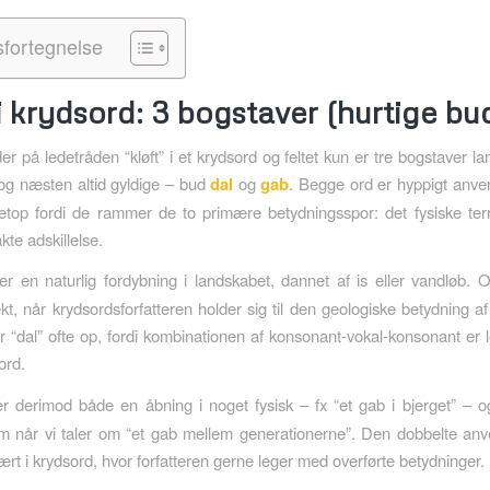
sfortegnelse
 i krydsord: 3 bogstaver (hurtige bu
r på ledetråden “kløft” i et krydsord og feltet kun er tre bogstaver la
 og næsten altid gyldige – bud
dal
og
gab
. Begge ord er hyppigt anve
netop fordi de rammer de to primære betydningsspor: det fysiske te
kte adskillelse.
er en naturlig fordybning i landskabet, dannet af is eller vandløb. 
kt, når krydsordsforfatteren holder sig til den geologiske betydning af
er “dal” ofte op, fordi kombinationen af konsonant-vokal-konsonant er l
ord.
 derimod både en åbning i noget fysisk – fx “et gab i bjerget” – 
m når vi taler om “et gab mellem generationerne”. Den dobbelte an
ært i krydsord, hvor forfatteren gerne leger med overførte betydninger.