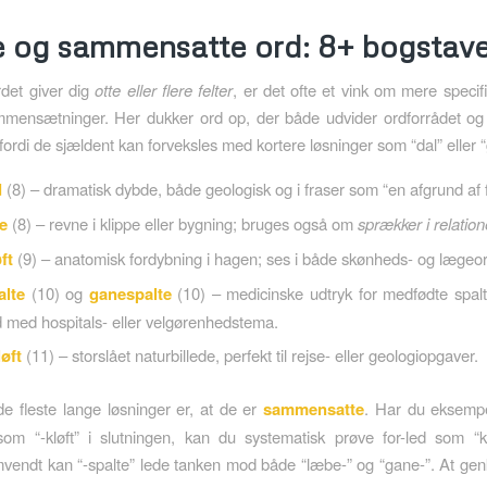
 og sammensatte ord: 8+ bogstave
det giver dig
otte eller flere felter
, er det ofte et vink om mere specif
ammensætninger. Her dukker ord op, der både udvider ordforrådet og
fordi de sjældent kan forveksles med kortere løsninger som “dal” eller 
d
(8) – dramatisk dybde, både geologisk og i fraser som “en afgrund af f
e
(8) – revne i klippe eller bygning; bruges også om
sprækker i relation
ft
(9) – anatomisk fordybning i hagen; ses i både skønheds- og lægeor
alte
(10) og
ganespalte
(10) – medicinske udtryk for medfødte spalte
 med hospitals- eller velgørenhedstema.
løft
(11) – storslået naturbillede, perfekt til rejse- eller geologiopgaver.
de fleste lange løsninger er, at de er
sammensatte
. Har du eksempe
om “-kløft” i slutningen, kan du systematisk prøve for-led som “kl
vendt kan “-spalte” lede tanken mod både “læbe-” og “gane-”. At ge