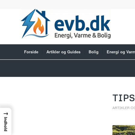
Forside
Artikler og Guides
Bolig
Energi og Var
TIP
ARTIKLER O
→
Indhold