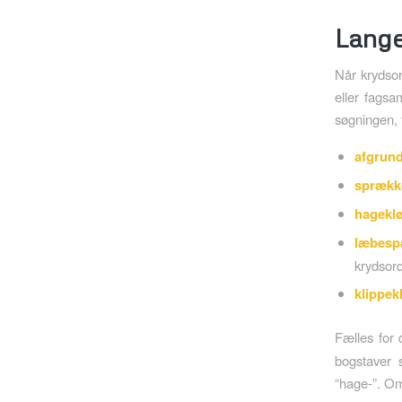
Lange
Når krydsor
eller fags
søgningen, 
afgrun
sprækk
hageklø
læbesp
krydsord
klippek
Fælles for 
bogstaver s
“hage-”. Om