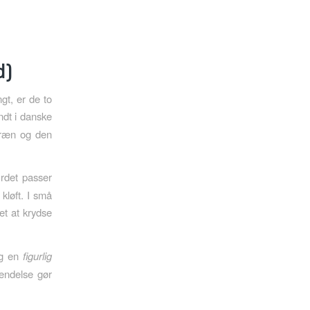
d)
ngt, er de to
ndt i danske
rræn og den
Ordet passer
 kløft. I små
et at krydse
og en
figurlig
vendelse gør