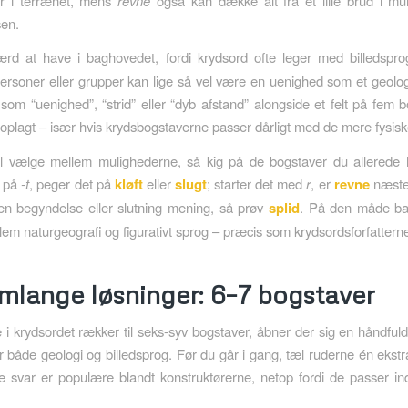
er i terrænet, mens
revne
også kan dække alt fra et lille brud i mu
sen.
rd at have i baghovedet, fordi krydsord ofte leger med billedsprog
ersoner eller grupper kan lige så vel være en uenighed som et geolog
som “uenighed”, “strid” eller “dyb afstand” alongside et felt på fem b
oplagt – især hvis krydsbogstaverne passer dårligt med de mere fysisk
l vælge mellem mulighederne, så kig på de bogstaver du allerede h
t på
-t
, peger det på
kløft
eller
slugt
; starter det med
r
, er
revne
næsten
en begyndelse eller slutning mening, så prøv
splid
. På den måde ba
lem naturgeografi og figurativt sprog – præcis som krydsordsforfatterne
mlange løsninger: 6–7 bogstaver
e i krydsordet rækker til seks-syv bogstaver, åbner der sig en håndfuld
 både geologi og billedsprog. Før du går i gang, tæl ruderne én ekst
e svar er populære blandt konstruktørerne, netop fordi de passer i