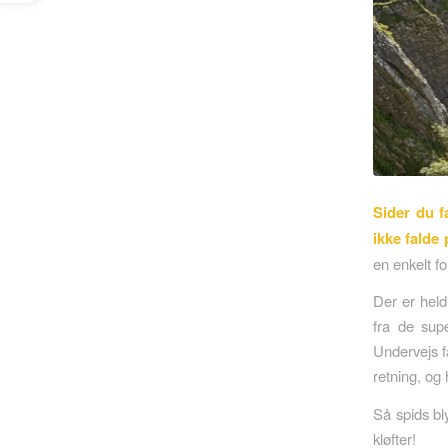
Sider du f
ikke falde
en enkelt fo
Der er held
fra de sup
Undervejs få
retning, og
Så spids bly
kløfter!