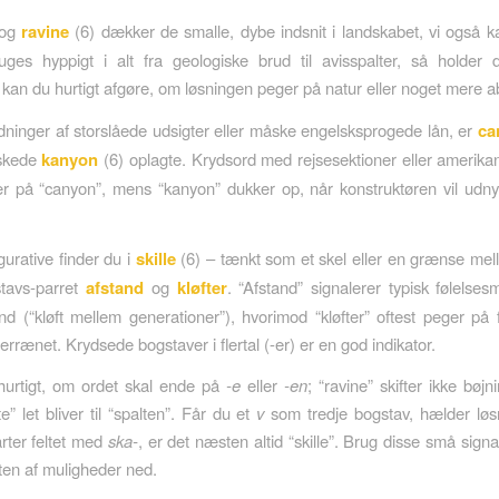
 og
ravine
(6) dækker de smalle, dybe indsnit i landskabet, vi også kal
ruges hyppigt i alt fra geologiske brud til avisspalter, så holder
 kan du hurtigt afgøre, om løsningen peger på natur eller noget mere ab
dninger af storslåede udsigter eller måske engelsksprogede lån, er
ca
skede
kanyon
(6) oplagte. Krydsord med rejsesektioner eller amerik
r på “canyon”, mens “kanyon” dukker op, når konstruktøren vil udny
.
gurative finder du i
skille
(6) – tænkt som et skel eller en grænse mel
stavs-parret
afstand
og
kløfter
. “Afstand” signalerer typisk følelses
and (“kløft mellem generationer”), hvorimod “kløfter” oftest peger på f
errænet. Krydsede bogstaver i flertal (-er) er en god indikator.
hurtigt, om ordet skal ende på
-e
eller
-en
; “ravine” skifter ikke bøj
” let bliver til “spalten”. Får du et
v
som tredje bogstav, hælder lø
arter feltet med
ska-
, er det næsten altid “skille”. Brug disse små signale
sten af muligheder ned.