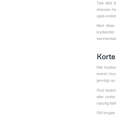
Tjek altid 
chancen for
også endels
Med disse 
krydsordet
sammensætni
Korte
Når krydsor
øverst i bu
jævnligt op 
Fure
beskriv
eller rynke
naturlig klø
Rift
bruges 