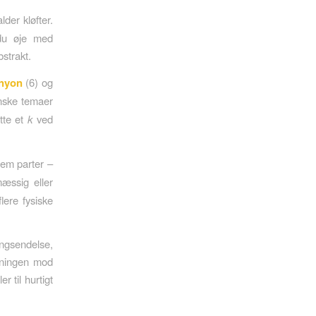
der kløfter.
 du øje med
strakt.
nyon
(6) og
anske temaer
tte et
k
ved
lem parter –
mæssig eller
lere fysiske
ningsendelse,
sningen mod
r til hurtigt