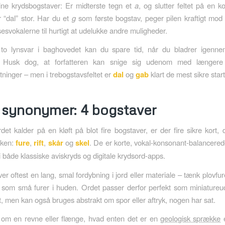
dine krydsbogstaver: Er midterste tegn et
a
, og slutter feltet på en k
 “dal” stor. Har du et
g
som første bogstav, peger pilen kraftigt mod
esvokalerne til hurtigt at udelukke andre muligheder.
to lynsvar i baghovedet kan du spare tid, når du bladrer igenne
. Husk dog, at forfatteren kan snige sig udenom med længere f
nger – men i trebogstavsfeltet er
dal
og
gab
klart de mest sikre star
 synonymer: 4 bogstaver
det kalder på en kløft på blot fire bogstaver, er der fire sikre kort,
nken:
fure
,
rift
,
skår
og
skel
. De er korte, vokal-konsonant-balancere
i både klassiske avis­kryds og digitale krydsord-apps.
er oftest en lang, smal fordybning i jord eller materiale – tænk plovfur
r som små furer i huden. Ordet passer derfor perfekt som miniature
ft, men kan også bruges abstrakt om spor eller aftryk, nogen har sat.
om en revne eller flænge, hvad enten det er en
geologisk sprække
e